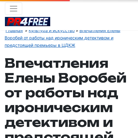
Главная
Культура и искусство
Впечатления Елены
Воробей от работы над ироническим детективом и
предстоящей премьеры в ЦДКЖ
Впечатления
Елены Воробей
от работы над
ироническим
детективом и
предстоящей