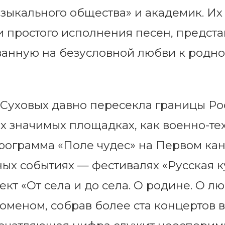
зыкального общества» и академик. Их
и простого исполнения песен, предст
анную на безусловной любви к родно
 Суховых давно пересекла границы Ро
их значимых площадках, как военно-т
рограмма «Поле чудес» на Первом кан
ых событиях — фестивалях «Русская к
кт «От села и до села. О родине. О лю
меном, собрав более ста концертов в