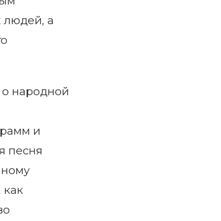
мым
 людей, а
го
 о народной
грамм и
я песня
нному
 как
во