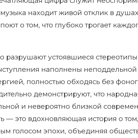
 впечатляющая цифра служит неоспори
х музыка находит живой отклик в душах
оют о том, что глубоко трогает каждо
о разрушают устоявшиеся стереотипы
выступления наполнены неподдельной
ргией, полностью обходясь без фоно
дительно демонстрируют, что народна
альной и невероятно близкой совреме
ть — это вдохновляющая история о том,
ым голосом эпохи, объединяя общест