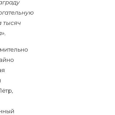
аграду
огательную
а тысяч
».
емительно
чайно
ая
м
Пётр,
енный