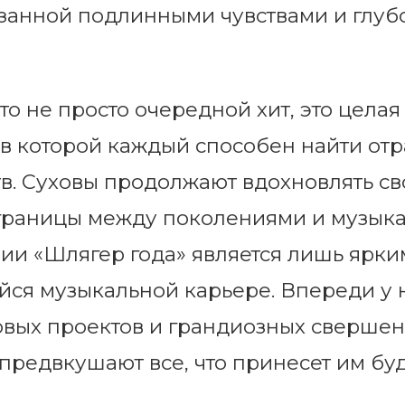
занной подлинными чувствами и глу
о не просто очередной хит, это целая
, в которой каждый способен найти от
тв. Суховы продолжают вдохновлять с
 границы между поколениями и музык
мии «Шлягер года» является лишь ярк
йся музыкальной карьере. Впереди у 
вых проектов и грандиозных свершен
предвкушают все, что принесет им бу