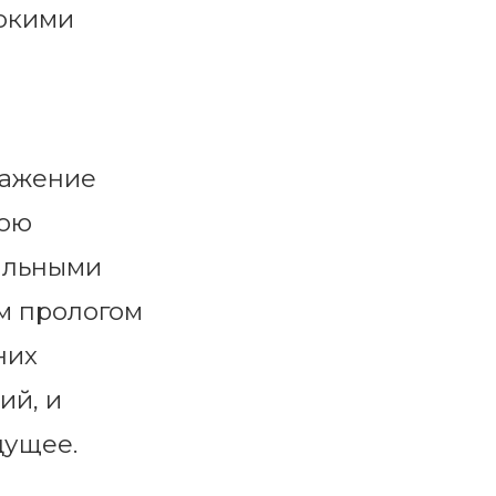
бокими
ражение
вою
альными
им прологом
них
ий, и
дущее.