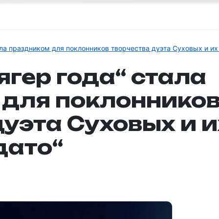
ла праздником для поклонников творчества дуэта Суховых и их 
гер года“ стала
для поклоннико
дуэта Суховых и и
дато“