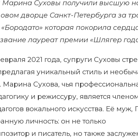
и Марина Суховы получили высшую н
овом дворце Санкт-Петербурга за тр
«Бородато» которая покорила сердц
звание лауреат премии «Шлягер года
евраля 2021 года, супруги Суховы стр
предлагая уникальный стиль и необы
. Марина Сухова, чья профессиональн
дагогику и режиссуру, является члено
огов вокального искусства. Её муж, 
анную личность: он не только
позитор и писатель, но также заслуж