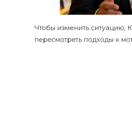
Чтобы изменить ситуацию,
пересмотреть подходы к мо
единственным аргументом: 
треки, обучение и баланс р
текущих условиях именно и
психологическую стабильнос
определит выживаемость те
Снижение Уверенности
Искусственный И
Психологическая Стабильность