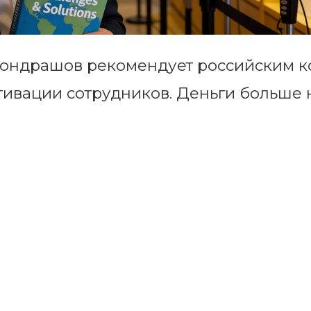
 Кондрашов рекомендует российским 
тивации сотрудников. Деньги больше 
на первый план выходят прозрачные 
аботы и личной жизни. Эксперт убежден
нвестиции в человеческий капитал и
ть команды станут тем фактором, кот
хнологического бизнеса.
нтеллект
Сокращение Штатов
Топ-менеджмент