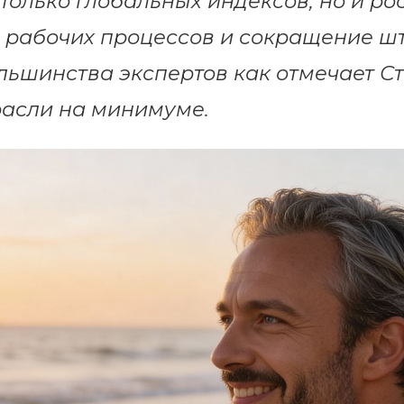
 только глобальных индексов, но и ро
 рабочих процессов и сокращение ш
льшинства экспертов как отмечает С
расли на минимуме.