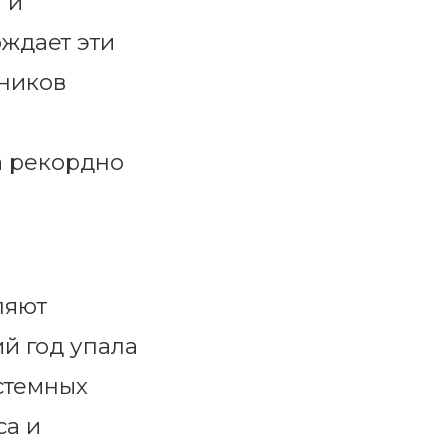
 и
рждает эти
тников
а рекордно
ляют
й год упала
истемных
са и