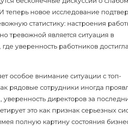
дутся бесконечные дискуссии о слабом
 И теперь новое исследование подтве
евожную статистику: настроения рабо
но тревожной является ситуация в
 где уверенность работников достигл
ет особое внимание ситуации с топ-
как рядовые сотрудники иногда прояв
 уверенность директоров за последни
етирует это как признак серьезных с
имея полную картину состояния бизне