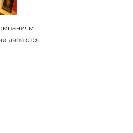
компаниям
не являются
карьерные
, что в
орый