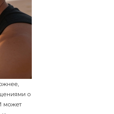
ожнее,
бщениями о
И может