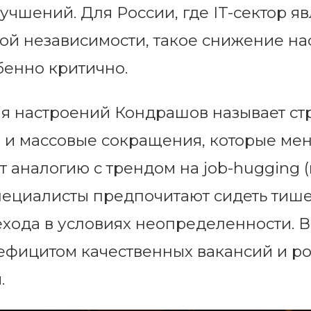
учшений. Для России, где IT-сектор яв
ой независимости, такое снижение н
бенно критично.
я настроений Кондрашов называет ст
 и массовые сокращения, которые ме
т аналогию с трендом на job-hugging 
специалисты предпочитают сидеть тиш
ехода в условиях неопределенности. 
дефицитом качественных вакансий и р
.