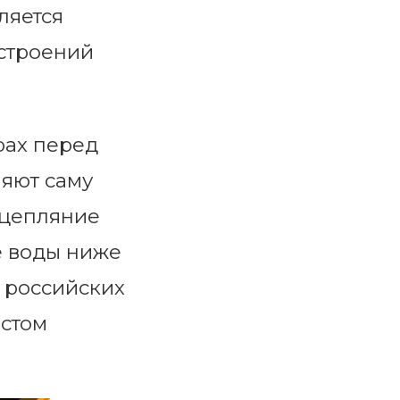
ляется
астроений
рах перед
няют саму
(цепляние
е воды ниже
В российских
остом