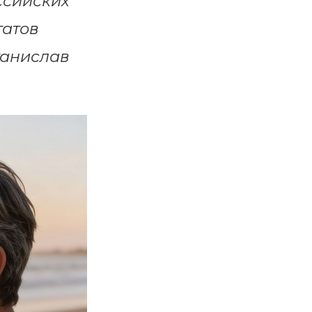
ссийских
татов
танислав