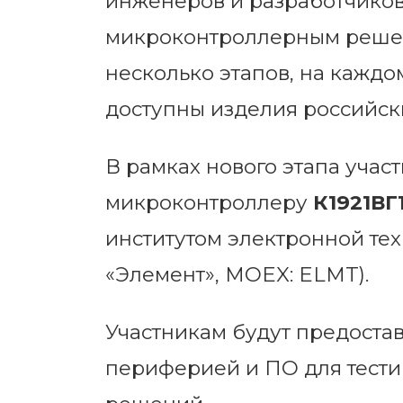
инженеров и разработчиков
микроконтроллерным решени
несколько этапов, на каждо
доступны изделия российск
В рамках нового этапа учас
микроконтроллеру
К1921ВГ
институтом электронной те
«Элемент», MOEX: ELMT).
Участникам будут предоста
периферией и ПО для тести