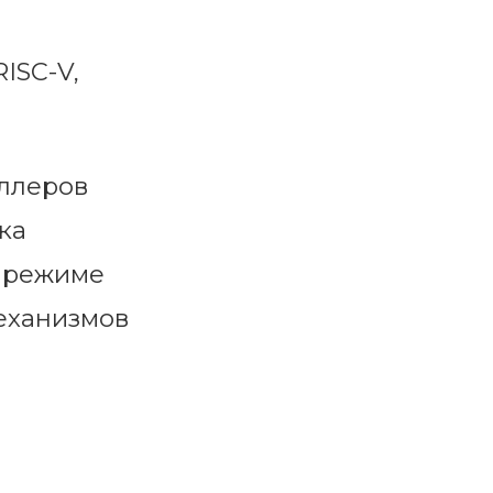
ISC-V,
ллеров
ка
в режиме
механизмов