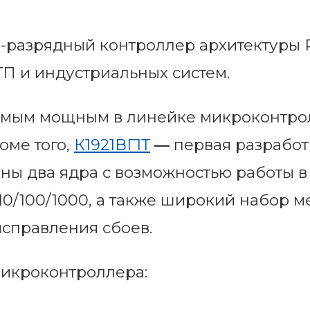
2-разрядный контроллер архитектуры R
П и индустриальных систем.
самым мощным в линейке микроконтро
оме того,
К1921ВГ1Т
—
первая разработ
аны два ядра с возможностью работы 
t 10/100/1000, а также широкий набор 
исправления сбоев.
микроконтроллера: