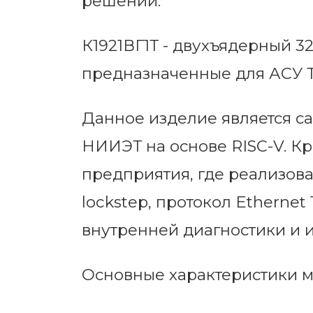
решений.
К1921ВГ1Т - двухъядерный 3
предназначенные для АСУ Т
Данное изделие является 
НИИЭТ на основе RISC-V. Кр
предприятия, где реализов
lockstep, протокол Etherne
внутренней диагностики и 
Основные характеристики 