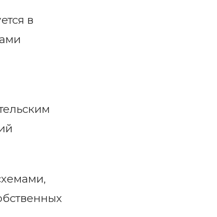
ется в
тами
тельским
ний
схемами,
обственных