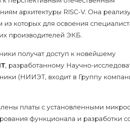
 к перспективным отечественным
ям архитектуры RISC-V. Она реализу
м из которых для освоения специалис
их производителей ЭКБ.
тники получат доступ к новейшему
1Т
, разработанному Научно-исследова
хники (НИИЭТ, входит в Группу компа
влены платы с установленными микро
рования функционала и разработки с