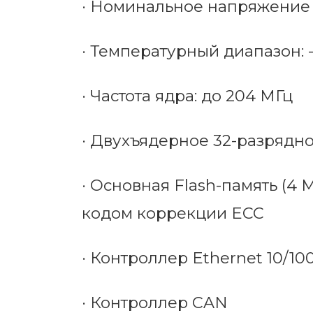
·
Номинальное напряжение пи
·
Температурный диапазон: -4
·
Частота ядра: до 204 МГц
·
Двухъядерное 32-разрядн
·
Основная Flash-память (4 М
кодом коррекции ECC
·
Контроллер Ethernet 10/10
·
Контроллер CAN