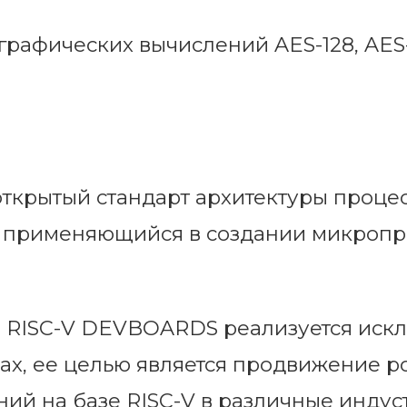
рафических вычислений AES-128, AES-
открытый стандарт архитектуры процес
и применяющийся в создании микроп
а RISC-V DEVBOARDS реализуется иск
ках, ее целью является продвижение 
й на базе RISC-V в различные инду