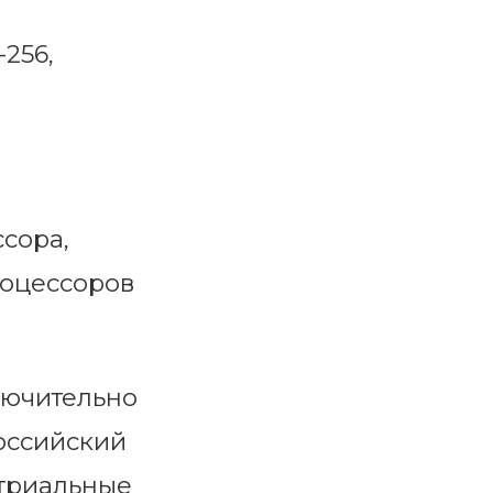
256,
сора,
роцессоров
лючительно
российский
стриальные