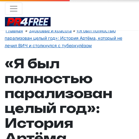
Главная
Здоровье и красота
«Я был полностью
парализован целый год»: История Артёма, который не
лечил ВИЧ и столкнулся с туберкулёзом
«Я был
полностью
парализован
целый год»:
История
Артёма,